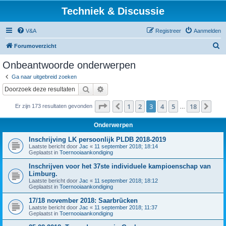
Techniek & Discussie
V&A
Registreer
Aanmelden
Z
Forumoverzicht
o
Onbeantwoorde onderwerpen
e
Ga naar uitgebreid zoeken
k
Zoek
Uitgebreid zoeken
Pagina
3
van
18
1
2
3
4
5
18
Vorige
Vol
Er zijn 173 resultaten gevonden
…
Onderwerpen
Inschrijving LK persoonlijk PLDB 2018-2019
Laatste bericht door
Jac
«
11 september 2018; 18:14
Geplaatst in
Toernooiaankondiging
Inschrijven voor het 37ste individuele kampioenschap van
Limburg.
Laatste bericht door
Jac
«
11 september 2018; 18:12
Geplaatst in
Toernooiaankondiging
17/18 november 2018: Saarbrücken
Laatste bericht door
Jac
«
11 september 2018; 11:37
Geplaatst in
Toernooiaankondiging