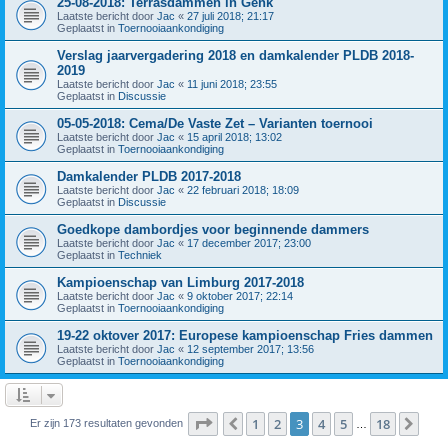
25-08-2018: Terrasdammen in Genk
Laatste bericht door
Jac
«
27 juli 2018; 21:17
Geplaatst in
Toernooiaankondiging
Verslag jaarvergadering 2018 en damkalender PLDB 2018-
2019
Laatste bericht door
Jac
«
11 juni 2018; 23:55
Geplaatst in
Discussie
05-05-2018: Cema/De Vaste Zet – Varianten toernooi
Laatste bericht door
Jac
«
15 april 2018; 13:02
Geplaatst in
Toernooiaankondiging
Damkalender PLDB 2017-2018
Laatste bericht door
Jac
«
22 februari 2018; 18:09
Geplaatst in
Discussie
Goedkope dambordjes voor beginnende dammers
Laatste bericht door
Jac
«
17 december 2017; 23:00
Geplaatst in
Techniek
Kampioenschap van Limburg 2017-2018
Laatste bericht door
Jac
«
9 oktober 2017; 22:14
Geplaatst in
Toernooiaankondiging
19-22 oktover 2017: Europese kampioenschap Fries dammen
Laatste bericht door
Jac
«
12 september 2017; 13:56
Geplaatst in
Toernooiaankondiging
Pagina
3
van
18
1
2
3
4
5
18
Vorige
Vol
Er zijn 173 resultaten gevonden
…