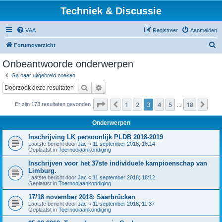
Techniek & Discussie
V&A
Registreer
Aanmelden
Z
Forumoverzicht
o
Onbeantwoorde onderwerpen
e
Ga naar uitgebreid zoeken
k
Zoek
Uitgebreid zoeken
Pagina
3
van
18
1
2
3
4
5
18
Vorige
Vol
Er zijn 173 resultaten gevonden
…
Onderwerpen
Inschrijving LK persoonlijk PLDB 2018-2019
Laatste bericht door
Jac
«
11 september 2018; 18:14
Geplaatst in
Toernooiaankondiging
Inschrijven voor het 37ste individuele kampioenschap van
Limburg.
Laatste bericht door
Jac
«
11 september 2018; 18:12
Geplaatst in
Toernooiaankondiging
17/18 november 2018: Saarbrücken
Laatste bericht door
Jac
«
11 september 2018; 11:37
Geplaatst in
Toernooiaankondiging