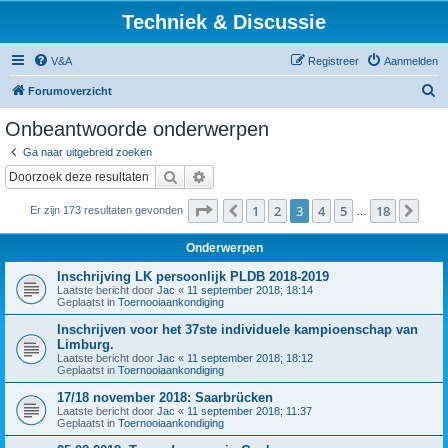
Techniek & Discussie
V&A
Registreer
Aanmelden
Z
Forumoverzicht
o
Onbeantwoorde onderwerpen
e
Ga naar uitgebreid zoeken
k
Zoek
Uitgebreid zoeken
Pagina
3
van
18
1
2
3
4
5
18
Vorige
Vol
Er zijn 173 resultaten gevonden
…
Onderwerpen
Inschrijving LK persoonlijk PLDB 2018-2019
Laatste bericht door
Jac
«
11 september 2018; 18:14
Geplaatst in
Toernooiaankondiging
Inschrijven voor het 37ste individuele kampioenschap van
Limburg.
Laatste bericht door
Jac
«
11 september 2018; 18:12
Geplaatst in
Toernooiaankondiging
17/18 november 2018: Saarbrücken
Laatste bericht door
Jac
«
11 september 2018; 11:37
Geplaatst in
Toernooiaankondiging