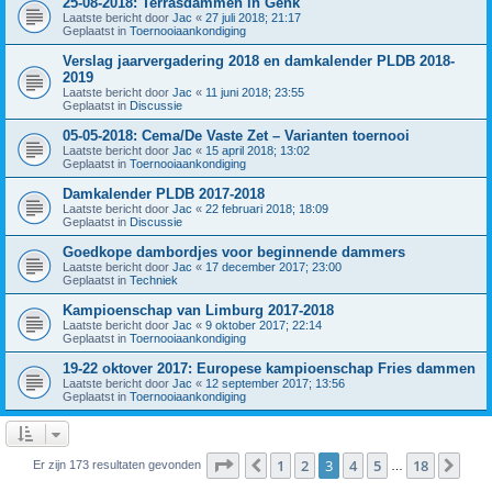
25-08-2018: Terrasdammen in Genk
Laatste bericht door
Jac
«
27 juli 2018; 21:17
Geplaatst in
Toernooiaankondiging
Verslag jaarvergadering 2018 en damkalender PLDB 2018-
2019
Laatste bericht door
Jac
«
11 juni 2018; 23:55
Geplaatst in
Discussie
05-05-2018: Cema/De Vaste Zet – Varianten toernooi
Laatste bericht door
Jac
«
15 april 2018; 13:02
Geplaatst in
Toernooiaankondiging
Damkalender PLDB 2017-2018
Laatste bericht door
Jac
«
22 februari 2018; 18:09
Geplaatst in
Discussie
Goedkope dambordjes voor beginnende dammers
Laatste bericht door
Jac
«
17 december 2017; 23:00
Geplaatst in
Techniek
Kampioenschap van Limburg 2017-2018
Laatste bericht door
Jac
«
9 oktober 2017; 22:14
Geplaatst in
Toernooiaankondiging
19-22 oktover 2017: Europese kampioenschap Fries dammen
Laatste bericht door
Jac
«
12 september 2017; 13:56
Geplaatst in
Toernooiaankondiging
Pagina
3
van
18
1
2
3
4
5
18
Vorige
Vol
Er zijn 173 resultaten gevonden
…