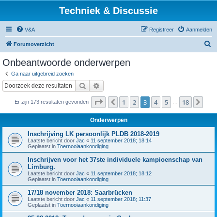
Techniek & Discussie
V&A
Registreer
Aanmelden
Z
Forumoverzicht
o
Onbeantwoorde onderwerpen
e
Ga naar uitgebreid zoeken
k
Zoek
Uitgebreid zoeken
Pagina
3
van
18
1
2
3
4
5
18
Vorige
Vol
Er zijn 173 resultaten gevonden
…
Onderwerpen
Inschrijving LK persoonlijk PLDB 2018-2019
Laatste bericht door
Jac
«
11 september 2018; 18:14
Geplaatst in
Toernooiaankondiging
Inschrijven voor het 37ste individuele kampioenschap van
Limburg.
Laatste bericht door
Jac
«
11 september 2018; 18:12
Geplaatst in
Toernooiaankondiging
17/18 november 2018: Saarbrücken
Laatste bericht door
Jac
«
11 september 2018; 11:37
Geplaatst in
Toernooiaankondiging