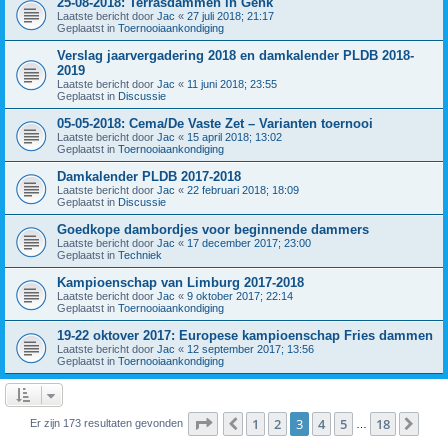
25-08-2018: Terrasdammen in Genk
Laatste bericht door
Jac
«
27 juli 2018; 21:17
Geplaatst in
Toernooiaankondiging
Verslag jaarvergadering 2018 en damkalender PLDB 2018-
2019
Laatste bericht door
Jac
«
11 juni 2018; 23:55
Geplaatst in
Discussie
05-05-2018: Cema/De Vaste Zet – Varianten toernooi
Laatste bericht door
Jac
«
15 april 2018; 13:02
Geplaatst in
Toernooiaankondiging
Damkalender PLDB 2017-2018
Laatste bericht door
Jac
«
22 februari 2018; 18:09
Geplaatst in
Discussie
Goedkope dambordjes voor beginnende dammers
Laatste bericht door
Jac
«
17 december 2017; 23:00
Geplaatst in
Techniek
Kampioenschap van Limburg 2017-2018
Laatste bericht door
Jac
«
9 oktober 2017; 22:14
Geplaatst in
Toernooiaankondiging
19-22 oktover 2017: Europese kampioenschap Fries dammen
Laatste bericht door
Jac
«
12 september 2017; 13:56
Geplaatst in
Toernooiaankondiging
Pagina
3
van
18
1
2
3
4
5
18
Vorige
Vol
Er zijn 173 resultaten gevonden
…