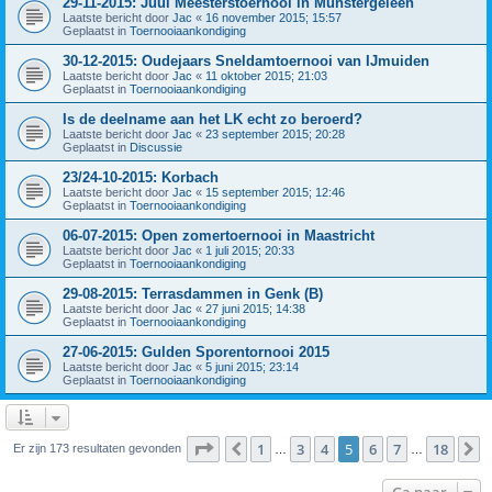
29-11-2015: Juul Meesterstoernooi in Munstergeleen
Laatste bericht door
Jac
«
16 november 2015; 15:57
Geplaatst in
Toernooiaankondiging
30-12-2015: Oudejaars Sneldamtoernooi van IJmuiden
Laatste bericht door
Jac
«
11 oktober 2015; 21:03
Geplaatst in
Toernooiaankondiging
Is de deelname aan het LK echt zo beroerd?
Laatste bericht door
Jac
«
23 september 2015; 20:28
Geplaatst in
Discussie
23/24-10-2015: Korbach
Laatste bericht door
Jac
«
15 september 2015; 12:46
Geplaatst in
Toernooiaankondiging
06-07-2015: Open zomertoernooi in Maastricht
Laatste bericht door
Jac
«
1 juli 2015; 20:33
Geplaatst in
Toernooiaankondiging
29-08-2015: Terrasdammen in Genk (B)
Laatste bericht door
Jac
«
27 juni 2015; 14:38
Geplaatst in
Toernooiaankondiging
27-06-2015: Gulden Sporentornooi 2015
Laatste bericht door
Jac
«
5 juni 2015; 23:14
Geplaatst in
Toernooiaankondiging
Pagina
5
van
18
1
3
4
5
6
7
18
Vorige
V
Er zijn 173 resultaten gevonden
…
…
Ga naar