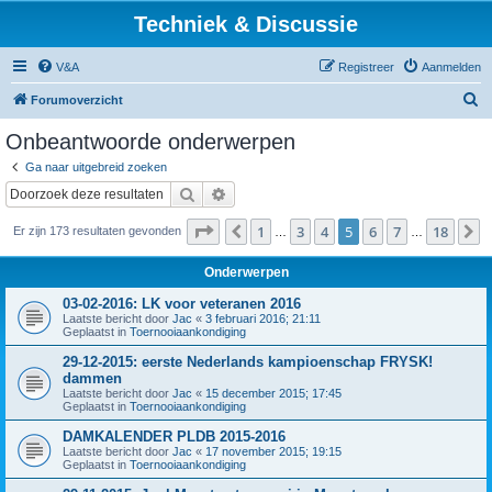
Techniek & Discussie
V&A
Registreer
Aanmelden
Z
Forumoverzicht
o
Onbeantwoorde onderwerpen
e
Ga naar uitgebreid zoeken
k
Zoek
Uitgebreid zoeken
Pagina
5
van
18
1
3
4
5
6
7
18
Vorige
V
Er zijn 173 resultaten gevonden
…
…
Onderwerpen
03-02-2016: LK voor veteranen 2016
Laatste bericht door
Jac
«
3 februari 2016; 21:11
Geplaatst in
Toernooiaankondiging
29-12-2015: eerste Nederlands kampioenschap FRYSK!
dammen
Laatste bericht door
Jac
«
15 december 2015; 17:45
Geplaatst in
Toernooiaankondiging
DAMKALENDER PLDB 2015-2016
Laatste bericht door
Jac
«
17 november 2015; 19:15
Geplaatst in
Toernooiaankondiging