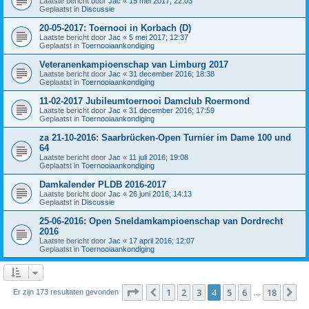
Laatste bericht door
Jac
«
15 mei 2017; 22:03
Geplaatst in
Discussie
20-05-2017: Toernooi in Korbach (D)
Laatste bericht door
Jac
«
5 mei 2017; 12:37
Geplaatst in
Toernooiaankondiging
Veteranenkampioenschap van Limburg 2017
Laatste bericht door
Jac
«
31 december 2016; 18:38
Geplaatst in
Toernooiaankondiging
11-02-2017 Jubileumtoernooi Damclub Roermond
Laatste bericht door
Jac
«
31 december 2016; 17:59
Geplaatst in
Toernooiaankondiging
za 21-10-2016: Saarbrücken-Open Turnier im Dame 100 und
64
Laatste bericht door
Jac
«
11 juli 2016; 19:08
Geplaatst in
Toernooiaankondiging
Damkalender PLDB 2016-2017
Laatste bericht door
Jac
«
26 juni 2016; 14:13
Geplaatst in
Discussie
25-06-2016: Open Sneldamkampioenschap van Dordrecht
2016
Laatste bericht door
Jac
«
17 april 2016; 12:07
Geplaatst in
Toernooiaankondiging
Pagina
4
van
18
1
2
3
4
5
6
18
Vorige
Vo
Er zijn 173 resultaten gevonden
…