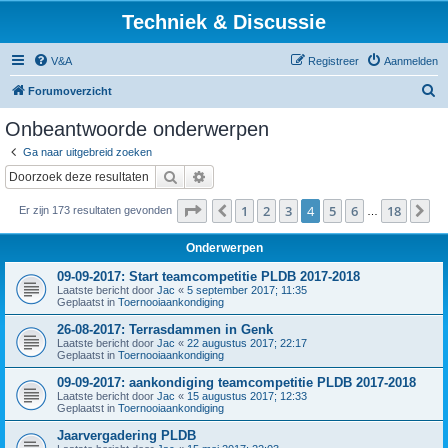
Techniek & Discussie
V&A
Registreer
Aanmelden
Z
Forumoverzicht
o
Onbeantwoorde onderwerpen
e
Ga naar uitgebreid zoeken
k
Zoek
Uitgebreid zoeken
Pagina
4
van
18
1
2
3
4
5
6
18
Vorige
Vo
Er zijn 173 resultaten gevonden
…
Onderwerpen
09-09-2017: Start teamcompetitie PLDB 2017-2018
Laatste bericht door
Jac
«
5 september 2017; 11:35
Geplaatst in
Toernooiaankondiging
26-08-2017: Terrasdammen in Genk
Laatste bericht door
Jac
«
22 augustus 2017; 22:17
Geplaatst in
Toernooiaankondiging
09-09-2017: aankondiging teamcompetitie PLDB 2017-2018
Laatste bericht door
Jac
«
15 augustus 2017; 12:33
Geplaatst in
Toernooiaankondiging
Jaarvergadering PLDB