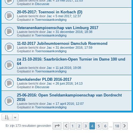
Laatste bericht door
Jac
«
15 mei 2017; 22:03
Geplaatst in
Discussie
20-05-2017: Toernooi in Korbach (D)
Laatste bericht door
Jac
«
5 mei 2017; 12:37
Geplaatst in
Toernooiaankondiging
Veteranenkampioenschap van Limburg 2017
Laatste bericht door
Jac
«
31 december 2016; 18:38
Geplaatst in
Toernooiaankondiging
11-02-2017 Jubileumtoernooi Damclub Roermond
Laatste bericht door
Jac
«
31 december 2016; 17:59
Geplaatst in
Toernooiaankondiging
za 21-10-2016: Saarbrücken-Open Turnier im Dame 100 und
64
Laatste bericht door
Jac
«
11 juli 2016; 19:08
Geplaatst in
Toernooiaankondiging
Damkalender PLDB 2016-2017
Laatste bericht door
Jac
«
26 juni 2016; 14:13
Geplaatst in
Discussie
25-06-2016: Open Sneldamkampioenschap van Dordrecht
2016
Laatste bericht door
Jac
«
17 april 2016; 12:07
Geplaatst in
Toernooiaankondiging
Pagina
4
van
18
1
2
3
4
5
6
18
Vorige
Vo
Er zijn 173 resultaten gevonden
…