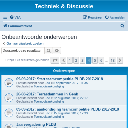
Techniek & Discussie
V&A
Registreer
Aanmelden
Z
Forumoverzicht
o
Onbeantwoorde onderwerpen
e
Ga naar uitgebreid zoeken
k
Zoek
Uitgebreid zoeken
Pagina
4
van
18
1
2
3
4
5
6
18
Vorige
Vo
Er zijn 173 resultaten gevonden
…
Onderwerpen
09-09-2017: Start teamcompetitie PLDB 2017-2018
Laatste bericht door
Jac
«
5 september 2017; 11:35
Geplaatst in
Toernooiaankondiging
26-08-2017: Terrasdammen in Genk
Laatste bericht door
Jac
«
22 augustus 2017; 22:17
Geplaatst in
Toernooiaankondiging
09-09-2017: aankondiging teamcompetitie PLDB 2017-2018
Laatste bericht door
Jac
«
15 augustus 2017; 12:33
Geplaatst in
Toernooiaankondiging
Jaarvergadering PLDB