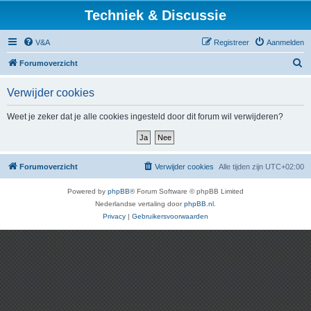
Techniek & Discussie
V&A
Registreer
Aanmelden
Z
Forumoverzicht
o
Verwijder cookies
e
k
Weet je zeker dat je alle cookies ingesteld door dit forum wil verwijderen?
Forumoverzicht
Verwijder cookies
Alle tijden zijn
UTC+02:00
Powered by
phpBB
® Forum Software © phpBB Limited
Nederlandse vertaling door
phpBB.nl
.
Privacy
|
Gebruikersvoorwaarden