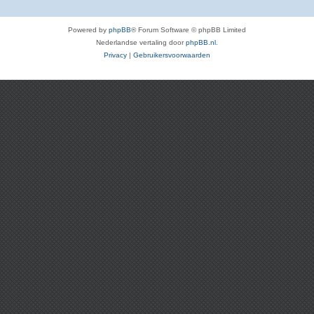
Powered by
phpBB
® Forum Software © phpBB Limited
Nederlandse vertaling door
phpBB.nl
.
Privacy
|
Gebruikersvoorwaarden