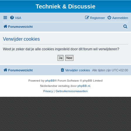
Techniek & Discussie
V&A
Registreer
Aanmelden
Z
Forumoverzicht
o
Verwijder cookies
e
k
Weet je zeker dat je alle cookies ingesteld door dit forum wil verwijderen?
Forumoverzicht
Verwijder cookies
Alle tijden zijn
UTC+02:00
Powered by
phpBB
® Forum Software © phpBB Limited
Nederlandse vertaling door
phpBB.nl
.
Privacy
|
Gebruikersvoorwaarden