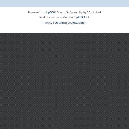
Powered by
phpBB
® Forum Software © phpBB Limited
Nederlandse vertaling door
phpBB.nl
.
Privacy
|
Gebruikersvoorwaarden