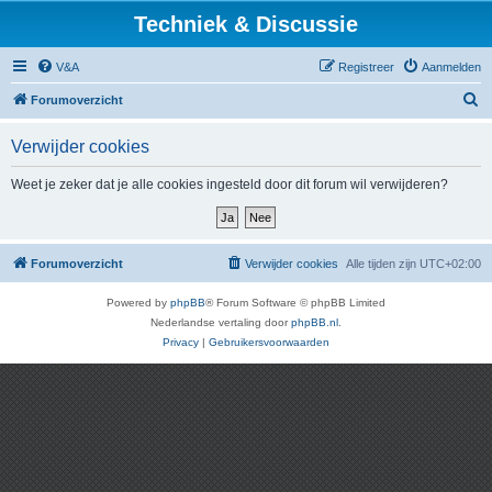
Techniek & Discussie
V&A
Registreer
Aanmelden
Z
Forumoverzicht
o
Verwijder cookies
e
k
Weet je zeker dat je alle cookies ingesteld door dit forum wil verwijderen?
Forumoverzicht
Verwijder cookies
Alle tijden zijn
UTC+02:00
Powered by
phpBB
® Forum Software © phpBB Limited
Nederlandse vertaling door
phpBB.nl
.
Privacy
|
Gebruikersvoorwaarden