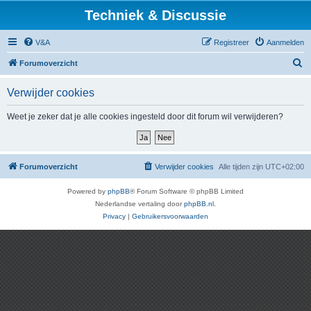
Techniek & Discussie
V&A
Registreer
Aanmelden
Z
Forumoverzicht
o
Verwijder cookies
e
k
Weet je zeker dat je alle cookies ingesteld door dit forum wil verwijderen?
Forumoverzicht
Verwijder cookies
Alle tijden zijn
UTC+02:00
Powered by
phpBB
® Forum Software © phpBB Limited
Nederlandse vertaling door
phpBB.nl
.
Privacy
|
Gebruikersvoorwaarden