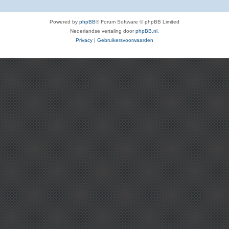
Powered by
phpBB
® Forum Software © phpBB Limited
Nederlandse vertaling door
phpBB.nl
.
Privacy
|
Gebruikersvoorwaarden