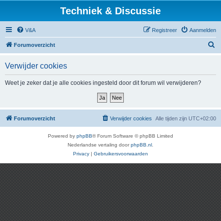
Techniek & Discussie
V&A
Registreer
Aanmelden
Z
Forumoverzicht
o
Verwijder cookies
e
k
Weet je zeker dat je alle cookies ingesteld door dit forum wil verwijderen?
Forumoverzicht
Verwijder cookies
Alle tijden zijn
UTC+02:00
Powered by
phpBB
® Forum Software © phpBB Limited
Nederlandse vertaling door
phpBB.nl
.
Privacy
|
Gebruikersvoorwaarden