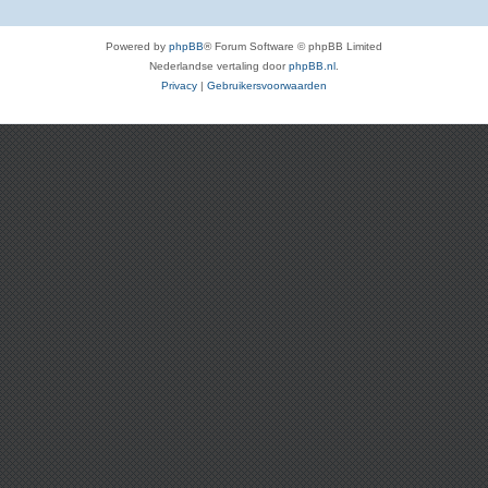
Powered by
phpBB
® Forum Software © phpBB Limited
Nederlandse vertaling door
phpBB.nl
.
Privacy
|
Gebruikersvoorwaarden