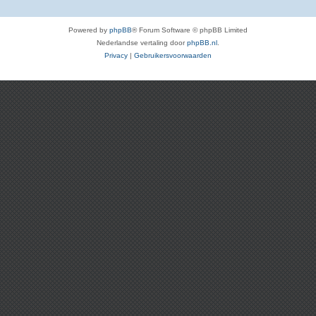
Powered by
phpBB
® Forum Software © phpBB Limited
Nederlandse vertaling door
phpBB.nl
.
Privacy
|
Gebruikersvoorwaarden