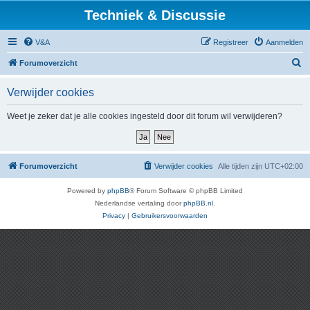
Techniek & Discussie
V&A
Registreer
Aanmelden
Z
Forumoverzicht
o
Verwijder cookies
e
k
Weet je zeker dat je alle cookies ingesteld door dit forum wil verwijderen?
Forumoverzicht
Verwijder cookies
Alle tijden zijn
UTC+02:00
Powered by
phpBB
® Forum Software © phpBB Limited
Nederlandse vertaling door
phpBB.nl
.
Privacy
|
Gebruikersvoorwaarden