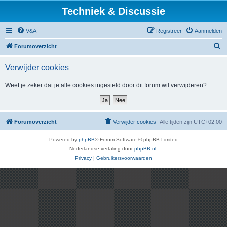
Techniek & Discussie
V&A
Registreer
Aanmelden
Z
Forumoverzicht
o
Verwijder cookies
e
k
Weet je zeker dat je alle cookies ingesteld door dit forum wil verwijderen?
Forumoverzicht
Verwijder cookies
Alle tijden zijn
UTC+02:00
Powered by
phpBB
® Forum Software © phpBB Limited
Nederlandse vertaling door
phpBB.nl
.
Privacy
|
Gebruikersvoorwaarden