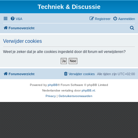
Techniek & Discussie
V&A
Registreer
Aanmelden
Z
Forumoverzicht
o
Verwijder cookies
e
k
Weet je zeker dat je alle cookies ingesteld door dit forum wil verwijderen?
Forumoverzicht
Verwijder cookies
Alle tijden zijn
UTC+02:00
Powered by
phpBB
® Forum Software © phpBB Limited
Nederlandse vertaling door
phpBB.nl
.
Privacy
|
Gebruikersvoorwaarden