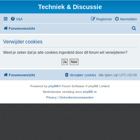
Techniek & Discussie
V&A
Registreer
Aanmelden
Z
Forumoverzicht
o
Verwijder cookies
e
k
Weet je zeker dat je alle cookies ingesteld door dit forum wil verwijderen?
Forumoverzicht
Verwijder cookies
Alle tijden zijn
UTC+02:00
Powered by
phpBB
® Forum Software © phpBB Limited
Nederlandse vertaling door
phpBB.nl
.
Privacy
|
Gebruikersvoorwaarden