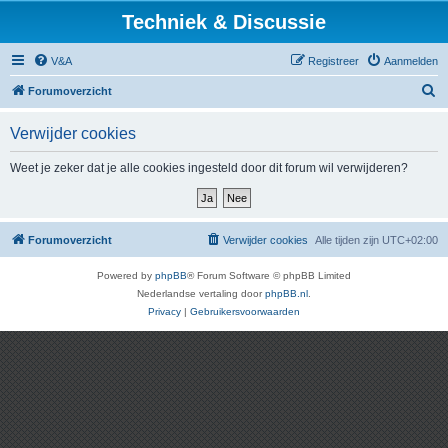
Techniek & Discussie
V&A
Registreer
Aanmelden
Z
Forumoverzicht
o
Verwijder cookies
e
k
Weet je zeker dat je alle cookies ingesteld door dit forum wil verwijderen?
Forumoverzicht
Verwijder cookies
Alle tijden zijn
UTC+02:00
Powered by
phpBB
® Forum Software © phpBB Limited
Nederlandse vertaling door
phpBB.nl
.
Privacy
|
Gebruikersvoorwaarden