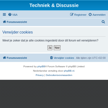
Techniek & Discussie
V&A
Registreer
Aanmelden
Z
Forumoverzicht
o
Verwijder cookies
e
k
Weet je zeker dat je alle cookies ingesteld door dit forum wil verwijderen?
Forumoverzicht
Verwijder cookies
Alle tijden zijn
UTC+02:00
Powered by
phpBB
® Forum Software © phpBB Limited
Nederlandse vertaling door
phpBB.nl
.
Privacy
|
Gebruikersvoorwaarden