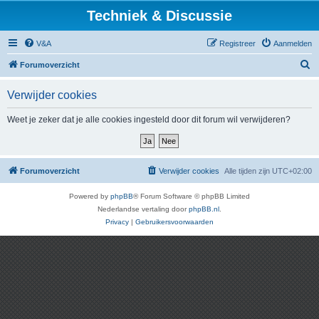
Techniek & Discussie
V&A
Registreer
Aanmelden
Z
Forumoverzicht
o
Verwijder cookies
e
k
Weet je zeker dat je alle cookies ingesteld door dit forum wil verwijderen?
Forumoverzicht
Verwijder cookies
Alle tijden zijn
UTC+02:00
Powered by
phpBB
® Forum Software © phpBB Limited
Nederlandse vertaling door
phpBB.nl
.
Privacy
|
Gebruikersvoorwaarden