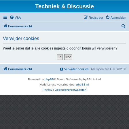
Techniek & Discussie
V&A
Registreer
Aanmelden
Z
Forumoverzicht
o
Verwijder cookies
e
k
Weet je zeker dat je alle cookies ingesteld door dit forum wil verwijderen?
Forumoverzicht
Verwijder cookies
Alle tijden zijn
UTC+02:00
Powered by
phpBB
® Forum Software © phpBB Limited
Nederlandse vertaling door
phpBB.nl
.
Privacy
|
Gebruikersvoorwaarden