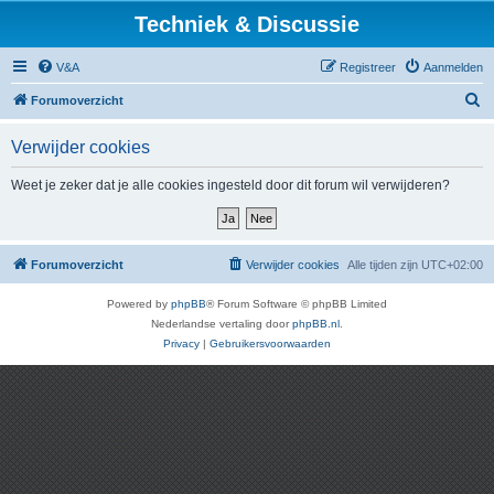
Techniek & Discussie
V&A
Registreer
Aanmelden
Z
Forumoverzicht
o
Verwijder cookies
e
k
Weet je zeker dat je alle cookies ingesteld door dit forum wil verwijderen?
Forumoverzicht
Verwijder cookies
Alle tijden zijn
UTC+02:00
Powered by
phpBB
® Forum Software © phpBB Limited
Nederlandse vertaling door
phpBB.nl
.
Privacy
|
Gebruikersvoorwaarden