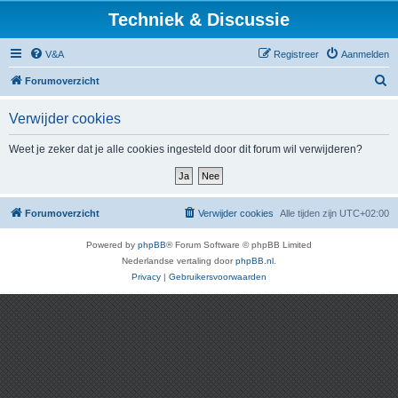
Techniek & Discussie
V&A
Registreer
Aanmelden
Z
Forumoverzicht
o
Verwijder cookies
e
k
Weet je zeker dat je alle cookies ingesteld door dit forum wil verwijderen?
Forumoverzicht
Verwijder cookies
Alle tijden zijn
UTC+02:00
Powered by
phpBB
® Forum Software © phpBB Limited
Nederlandse vertaling door
phpBB.nl
.
Privacy
|
Gebruikersvoorwaarden