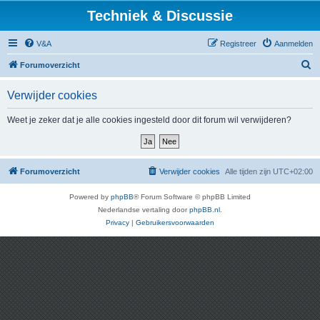
Techniek & Discussie
V&A
Registreer
Aanmelden
Z
Forumoverzicht
o
Verwijder cookies
e
k
Weet je zeker dat je alle cookies ingesteld door dit forum wil verwijderen?
Forumoverzicht
Verwijder cookies
Alle tijden zijn
UTC+02:00
Powered by
phpBB
® Forum Software © phpBB Limited
Nederlandse vertaling door
phpBB.nl
.
Privacy
|
Gebruikersvoorwaarden