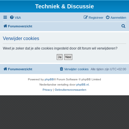
Techniek & Discussie
V&A
Registreer
Aanmelden
Z
Forumoverzicht
o
Verwijder cookies
e
k
Weet je zeker dat je alle cookies ingesteld door dit forum wil verwijderen?
Forumoverzicht
Verwijder cookies
Alle tijden zijn
UTC+02:00
Powered by
phpBB
® Forum Software © phpBB Limited
Nederlandse vertaling door
phpBB.nl
.
Privacy
|
Gebruikersvoorwaarden