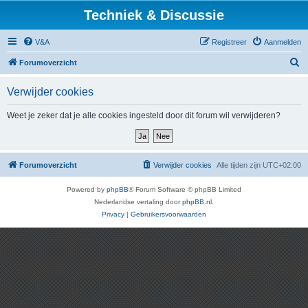
Techniek & Discussie
V&A
Registreer
Aanmelden
Z
Forumoverzicht
o
Verwijder cookies
e
k
Weet je zeker dat je alle cookies ingesteld door dit forum wil verwijderen?
Forumoverzicht
Verwijder cookies
Alle tijden zijn
UTC+02:00
Powered by
phpBB
® Forum Software © phpBB Limited
Nederlandse vertaling door
phpBB.nl
.
Privacy
|
Gebruikersvoorwaarden