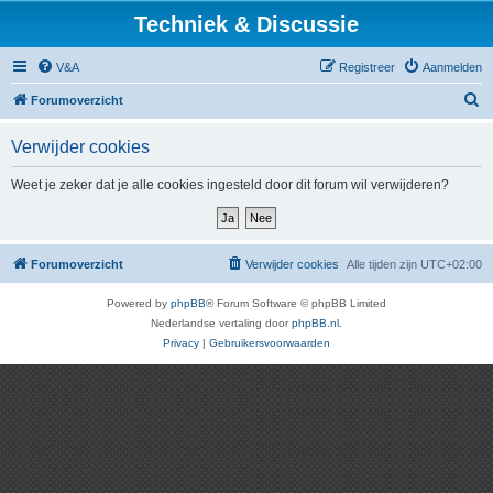
Techniek & Discussie
V&A
Registreer
Aanmelden
Z
Forumoverzicht
o
Verwijder cookies
e
k
Weet je zeker dat je alle cookies ingesteld door dit forum wil verwijderen?
Forumoverzicht
Verwijder cookies
Alle tijden zijn
UTC+02:00
Powered by
phpBB
® Forum Software © phpBB Limited
Nederlandse vertaling door
phpBB.nl
.
Privacy
|
Gebruikersvoorwaarden