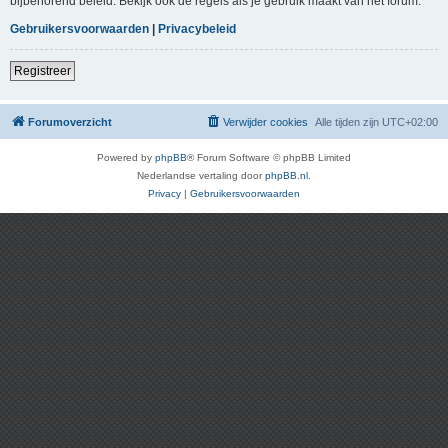
bijbehorend beleid. Bekijk ook de regels als je gebruik maakt van het forum.
Gebruikersvoorwaarden
|
Privacybeleid
Registreer
Forumoverzicht
Verwijder cookies
Alle tijden zijn
UTC+02:00
Powered by
phpBB
® Forum Software © phpBB Limited
Nederlandse vertaling door
phpBB.nl
.
Privacy
|
Gebruikersvoorwaarden