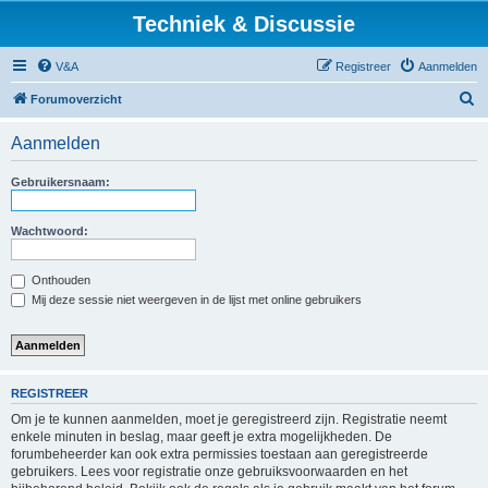
Techniek & Discussie
V&A
Registreer
Aanmelden
Z
Forumoverzicht
o
Aanmelden
e
k
Gebruikersnaam:
Wachtwoord:
Onthouden
Mij deze sessie niet weergeven in de lijst met online gebruikers
REGISTREER
Om je te kunnen aanmelden, moet je geregistreerd zijn. Registratie neemt
enkele minuten in beslag, maar geeft je extra mogelijkheden. De
forumbeheerder kan ook extra permissies toestaan aan geregistreerde
gebruikers. Lees voor registratie onze gebruiksvoorwaarden en het