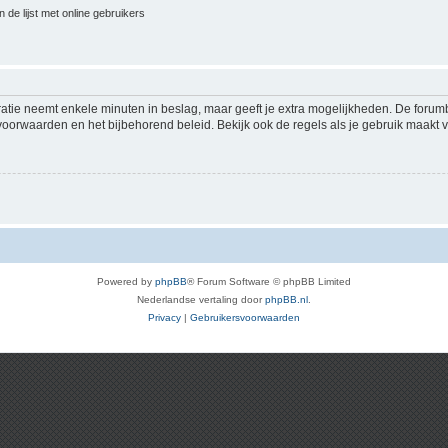
 de lijst met online gebruikers
ratie neemt enkele minuten in beslag, maar geeft je extra mogelijkheden. De foru
voorwaarden en het bijbehorend beleid. Bekijk ook de regels als je gebruik maakt v
Powered by
phpBB
® Forum Software © phpBB Limited
Nederlandse vertaling door
phpBB.nl
.
Privacy
|
Gebruikersvoorwaarden