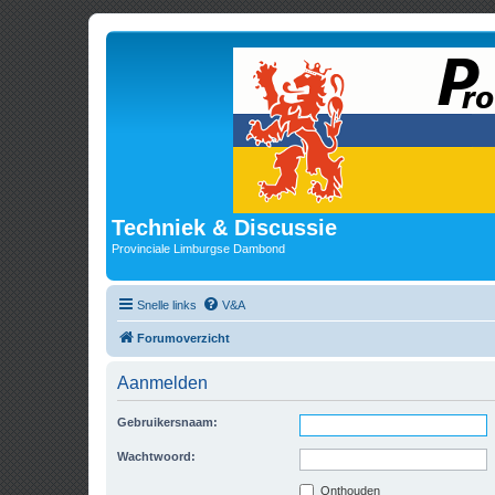
Techniek & Discussie
Provinciale Limburgse Dambond
Snelle links
V&A
Forumoverzicht
Aanmelden
Gebruikersnaam:
Wachtwoord:
Onthouden