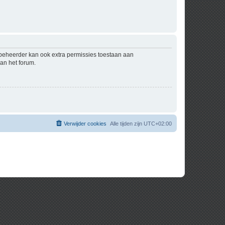
mbeheerder kan ook extra permissies toestaan aan
an het forum.
Verwijder cookies
Alle tijden zijn
UTC+02:00