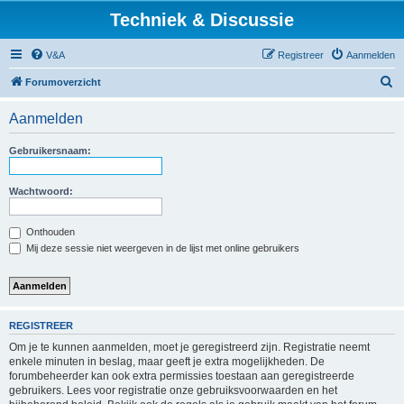
Techniek & Discussie
V&A
Registreer
Aanmelden
Z
Forumoverzicht
o
Aanmelden
e
k
Gebruikersnaam:
Wachtwoord:
Onthouden
Mij deze sessie niet weergeven in de lijst met online gebruikers
REGISTREER
Om je te kunnen aanmelden, moet je geregistreerd zijn. Registratie neemt
enkele minuten in beslag, maar geeft je extra mogelijkheden. De
forumbeheerder kan ook extra permissies toestaan aan geregistreerde
gebruikers. Lees voor registratie onze gebruiksvoorwaarden en het