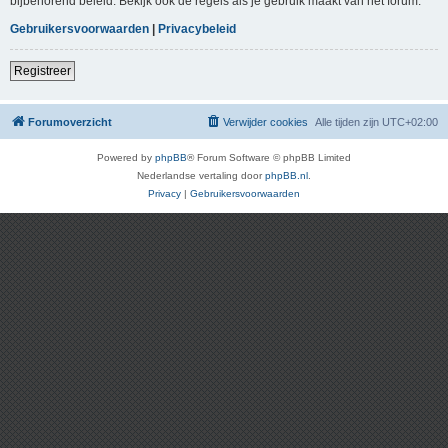
bijbehorend beleid. Bekijk ook de regels als je gebruik maakt van het forum.
Gebruikersvoorwaarden
|
Privacybeleid
Registreer
Forumoverzicht
Verwijder cookies
Alle tijden zijn
UTC+02:00
Powered by
phpBB
® Forum Software © phpBB Limited
Nederlandse vertaling door
phpBB.nl
.
Privacy
|
Gebruikersvoorwaarden