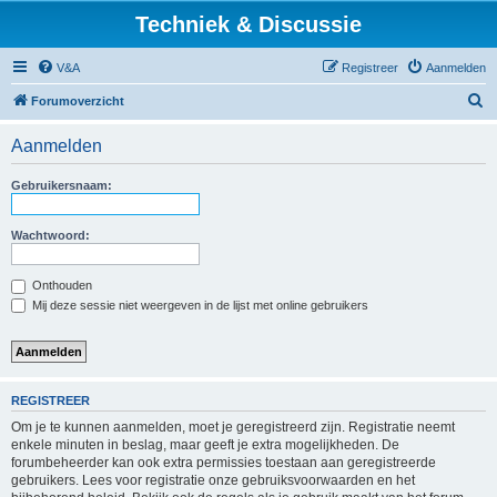
Techniek & Discussie
V&A
Registreer
Aanmelden
Z
Forumoverzicht
o
Aanmelden
e
k
Gebruikersnaam:
Wachtwoord:
Onthouden
Mij deze sessie niet weergeven in de lijst met online gebruikers
REGISTREER
Om je te kunnen aanmelden, moet je geregistreerd zijn. Registratie neemt
enkele minuten in beslag, maar geeft je extra mogelijkheden. De
forumbeheerder kan ook extra permissies toestaan aan geregistreerde
gebruikers. Lees voor registratie onze gebruiksvoorwaarden en het