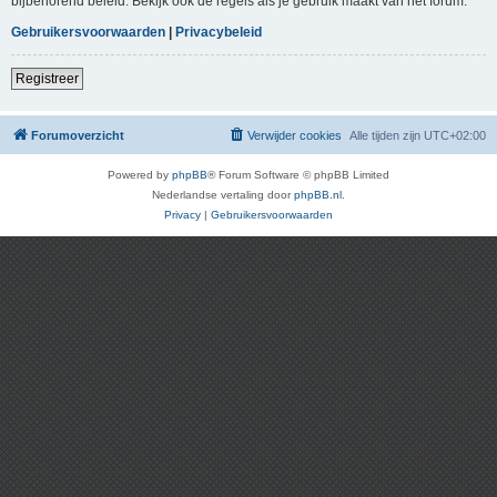
bijbehorend beleid. Bekijk ook de regels als je gebruik maakt van het forum.
Gebruikersvoorwaarden
|
Privacybeleid
Registreer
Forumoverzicht
Verwijder cookies
Alle tijden zijn
UTC+02:00
Powered by
phpBB
® Forum Software © phpBB Limited
Nederlandse vertaling door
phpBB.nl
.
Privacy
|
Gebruikersvoorwaarden