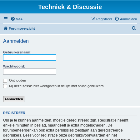
Techniek & Discussie
V&A
Registreer
Aanmelden
Z
Forumoverzicht
o
Aanmelden
e
k
Gebruikersnaam:
Wachtwoord:
Onthouden
Mij deze sessie niet weergeven in de lijst met online gebruikers
REGISTREER
Om je te kunnen aanmelden, moet je geregistreerd zijn. Registratie neemt
enkele minuten in beslag, maar geeft je extra mogelijkheden. De
forumbeheerder kan ook extra permissies toestaan aan geregistreerde
gebruikers. Lees voor registratie onze gebruiksvoorwaarden en het