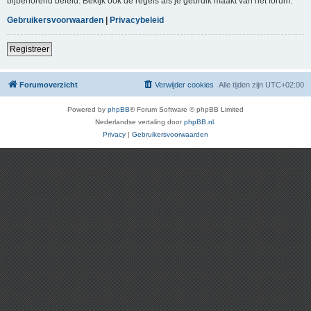
bijbehorend beleid. Bekijk ook de regels als je gebruik maakt van het forum.
Gebruikersvoorwaarden
|
Privacybeleid
Registreer
Forumoverzicht
Verwijder cookies
Alle tijden zijn
UTC+02:00
Powered by
phpBB
® Forum Software © phpBB Limited
Nederlandse vertaling door
phpBB.nl
.
Privacy
|
Gebruikersvoorwaarden