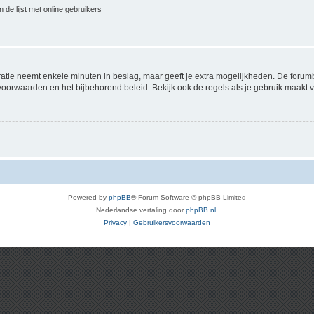
 de lijst met online gebruikers
ratie neemt enkele minuten in beslag, maar geeft je extra mogelijkheden. De foru
voorwaarden en het bijbehorend beleid. Bekijk ook de regels als je gebruik maakt v
Powered by
phpBB
® Forum Software © phpBB Limited
Nederlandse vertaling door
phpBB.nl
.
Privacy
|
Gebruikersvoorwaarden