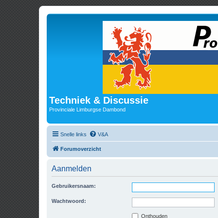
Techniek & Discussie
Provinciale Limburgse Dambond
Snelle links
V&A
Forumoverzicht
Aanmelden
Gebruikersnaam:
Wachtwoord:
Onthouden