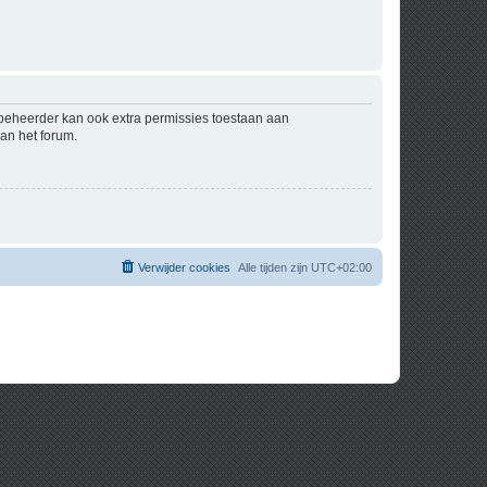
mbeheerder kan ook extra permissies toestaan aan
an het forum.
Verwijder cookies
Alle tijden zijn
UTC+02:00