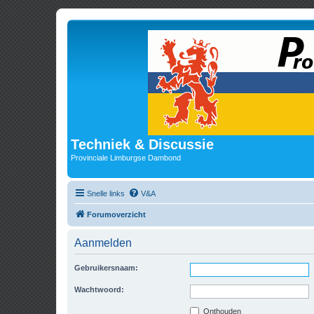
Techniek & Discussie
Provinciale Limburgse Dambond
Snelle links
V&A
Forumoverzicht
Aanmelden
Gebruikersnaam:
Wachtwoord:
Onthouden