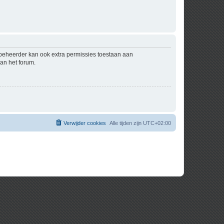
mbeheerder kan ook extra permissies toestaan aan
an het forum.
Verwijder cookies
Alle tijden zijn
UTC+02:00