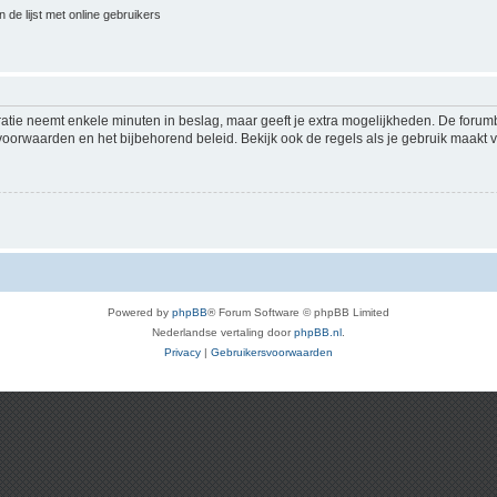
 de lijst met online gebruikers
ratie neemt enkele minuten in beslag, maar geeft je extra mogelijkheden. De foru
voorwaarden en het bijbehorend beleid. Bekijk ook de regels als je gebruik maakt v
Powered by
phpBB
® Forum Software © phpBB Limited
Nederlandse vertaling door
phpBB.nl
.
Privacy
|
Gebruikersvoorwaarden