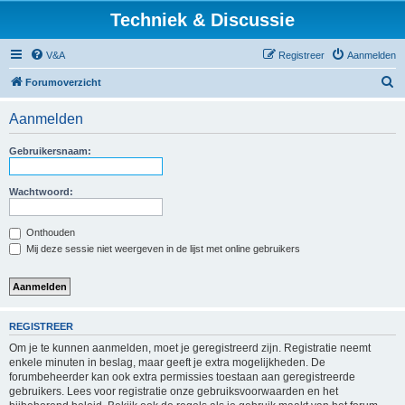
Techniek & Discussie
V&A
Registreer
Aanmelden
Z
Forumoverzicht
o
Aanmelden
e
k
Gebruikersnaam:
Wachtwoord:
Onthouden
Mij deze sessie niet weergeven in de lijst met online gebruikers
REGISTREER
Om je te kunnen aanmelden, moet je geregistreerd zijn. Registratie neemt
enkele minuten in beslag, maar geeft je extra mogelijkheden. De
forumbeheerder kan ook extra permissies toestaan aan geregistreerde
gebruikers. Lees voor registratie onze gebruiksvoorwaarden en het