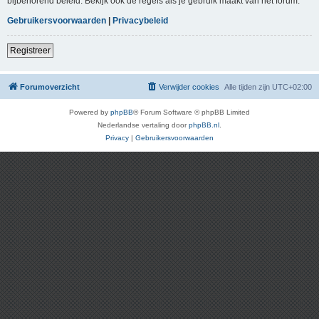
bijbehorend beleid. Bekijk ook de regels als je gebruik maakt van het forum.
Gebruikersvoorwaarden
|
Privacybeleid
Registreer
Forumoverzicht
Verwijder cookies
Alle tijden zijn
UTC+02:00
Powered by
phpBB
® Forum Software © phpBB Limited
Nederlandse vertaling door
phpBB.nl
.
Privacy
|
Gebruikersvoorwaarden