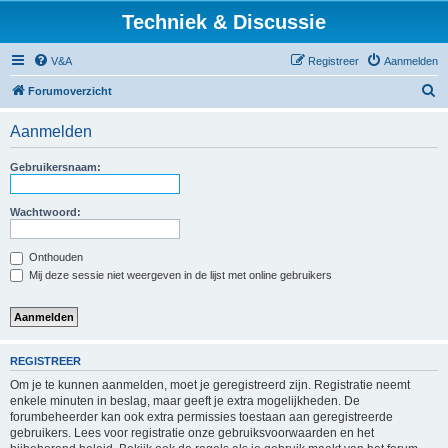
Techniek & Discussie
V&A
Registreer
Aanmelden
Z
Forumoverzicht
o
Aanmelden
e
k
Gebruikersnaam:
Wachtwoord:
Onthouden
Mij deze sessie niet weergeven in de lijst met online gebruikers
REGISTREER
Om je te kunnen aanmelden, moet je geregistreerd zijn. Registratie neemt
enkele minuten in beslag, maar geeft je extra mogelijkheden. De
forumbeheerder kan ook extra permissies toestaan aan geregistreerde
gebruikers. Lees voor registratie onze gebruiksvoorwaarden en het