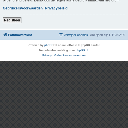
bijbehorend beleid. Bekijk ook de regels als je gebruik maakt van het forum.
Gebruikersvoorwaarden
|
Privacybeleid
Registreer
Forumoverzicht
Verwijder cookies
Alle tijden zijn
UTC+02:00
Powered by
phpBB
® Forum Software © phpBB Limited
Nederlandse vertaling door
phpBB.nl
.
Privacy
|
Gebruikersvoorwaarden