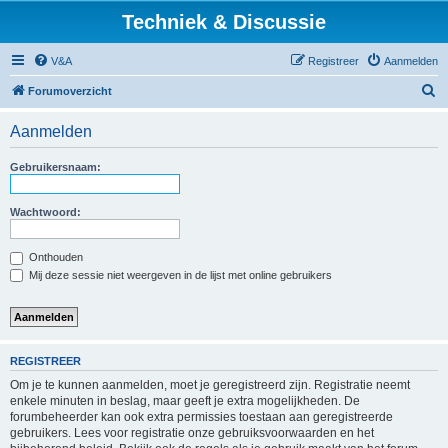
Techniek & Discussie
V&A
Registreer
Aanmelden
Z
Forumoverzicht
o
Aanmelden
e
k
Gebruikersnaam:
Wachtwoord:
Onthouden
Mij deze sessie niet weergeven in de lijst met online gebruikers
REGISTREER
Om je te kunnen aanmelden, moet je geregistreerd zijn. Registratie neemt
enkele minuten in beslag, maar geeft je extra mogelijkheden. De
forumbeheerder kan ook extra permissies toestaan aan geregistreerde
gebruikers. Lees voor registratie onze gebruiksvoorwaarden en het