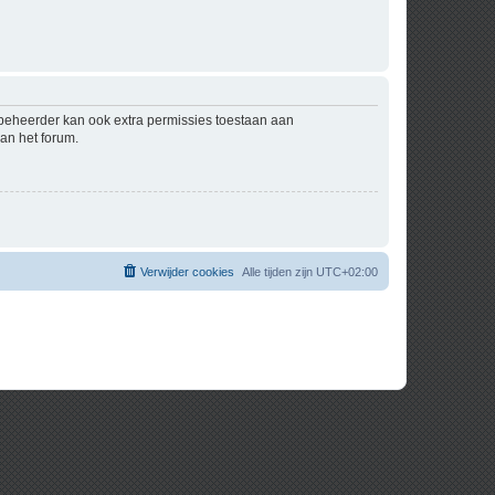
mbeheerder kan ook extra permissies toestaan aan
an het forum.
Verwijder cookies
Alle tijden zijn
UTC+02:00