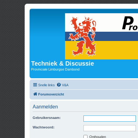
Techniek & Discussie
Provinciale Limburgse Dambond
Snelle links
V&A
Forumoverzicht
Aanmelden
Gebruikersnaam:
Wachtwoord:
Onthouden