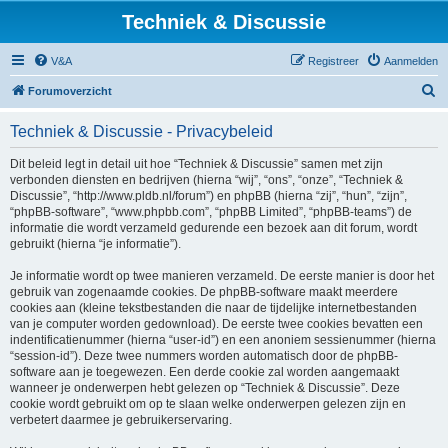
Techniek & Discussie
V&A
Registreer
Aanmelden
Z
Forumoverzicht
o
Techniek & Discussie - Privacybeleid
e
k
Dit beleid legt in detail uit hoe “Techniek & Discussie” samen met zijn
verbonden diensten en bedrijven (hierna “wij”, “ons”, “onze”, “Techniek &
Discussie”, “http://www.pldb.nl/forum”) en phpBB (hierna “zij”, “hun”, “zijn”,
“phpBB-software”, “www.phpbb.com”, “phpBB Limited”, “phpBB-teams”) de
informatie die wordt verzameld gedurende een bezoek aan dit forum, wordt
gebruikt (hierna “je informatie”).
Je informatie wordt op twee manieren verzameld. De eerste manier is door het
gebruik van zogenaamde cookies. De phpBB-software maakt meerdere
cookies aan (kleine tekstbestanden die naar de tijdelijke internetbestanden
van je computer worden gedownload). De eerste twee cookies bevatten een
indentificatienummer (hierna “user-id”) en een anoniem sessienummer (hierna
“session-id”). Deze twee nummers worden automatisch door de phpBB-
software aan je toegewezen. Een derde cookie zal worden aangemaakt
wanneer je onderwerpen hebt gelezen op “Techniek & Discussie”. Deze
cookie wordt gebruikt om op te slaan welke onderwerpen gelezen zijn en
verbetert daarmee je gebruikerservaring.