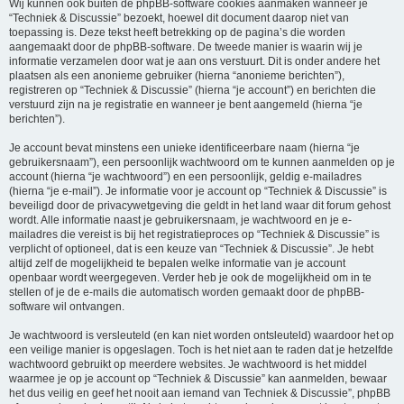
Wij kunnen ook buiten de phpBB-software cookies aanmaken wanneer je
“Techniek & Discussie” bezoekt, hoewel dit document daarop niet van
toepassing is. Deze tekst heeft betrekking op de pagina’s die worden
aangemaakt door de phpBB-software. De tweede manier is waarin wij je
informatie verzamelen door wat je aan ons verstuurt. Dit is onder andere het
plaatsen als een anonieme gebruiker (hierna “anonieme berichten”),
registreren op “Techniek & Discussie” (hierna “je account”) en berichten die
verstuurd zijn na je registratie en wanneer je bent aangemeld (hierna “je
berichten”).
Je account bevat minstens een unieke identificeerbare naam (hierna “je
gebruikersnaam”), een persoonlijk wachtwoord om te kunnen aanmelden op je
account (hierna “je wachtwoord”) en een persoonlijk, geldig e-mailadres
(hierna “je e-mail”). Je informatie voor je account op “Techniek & Discussie” is
beveiligd door de privacywetgeving die geldt in het land waar dit forum gehost
wordt. Alle informatie naast je gebruikersnaam, je wachtwoord en je e-
mailadres die vereist is bij het registratieproces op “Techniek & Discussie” is
verplicht of optioneel, dat is een keuze van “Techniek & Discussie”. Je hebt
altijd zelf de mogelijkheid te bepalen welke informatie van je account
openbaar wordt weergegeven. Verder heb je ook de mogelijkheid om in te
stellen of je de e-mails die automatisch worden gemaakt door de phpBB-
software wil ontvangen.
Je wachtwoord is versleuteld (en kan niet worden ontsleuteld) waardoor het op
een veilige manier is opgeslagen. Toch is het niet aan te raden dat je hetzelfde
wachtwoord gebruikt op meerdere websites. Je wachtwoord is het middel
waarmee je op je account op “Techniek & Discussie” kan aanmelden, bewaar
het dus veilig en geef het nooit aan iemand van Techniek & Discussie”, phpBB