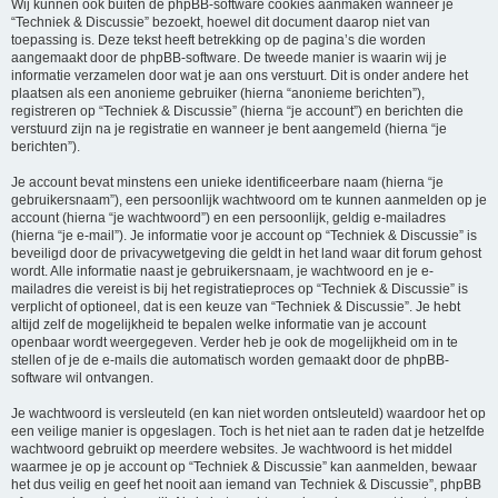
Wij kunnen ook buiten de phpBB-software cookies aanmaken wanneer je
“Techniek & Discussie” bezoekt, hoewel dit document daarop niet van
toepassing is. Deze tekst heeft betrekking op de pagina’s die worden
aangemaakt door de phpBB-software. De tweede manier is waarin wij je
informatie verzamelen door wat je aan ons verstuurt. Dit is onder andere het
plaatsen als een anonieme gebruiker (hierna “anonieme berichten”),
registreren op “Techniek & Discussie” (hierna “je account”) en berichten die
verstuurd zijn na je registratie en wanneer je bent aangemeld (hierna “je
berichten”).
Je account bevat minstens een unieke identificeerbare naam (hierna “je
gebruikersnaam”), een persoonlijk wachtwoord om te kunnen aanmelden op je
account (hierna “je wachtwoord”) en een persoonlijk, geldig e-mailadres
(hierna “je e-mail”). Je informatie voor je account op “Techniek & Discussie” is
beveiligd door de privacywetgeving die geldt in het land waar dit forum gehost
wordt. Alle informatie naast je gebruikersnaam, je wachtwoord en je e-
mailadres die vereist is bij het registratieproces op “Techniek & Discussie” is
verplicht of optioneel, dat is een keuze van “Techniek & Discussie”. Je hebt
altijd zelf de mogelijkheid te bepalen welke informatie van je account
openbaar wordt weergegeven. Verder heb je ook de mogelijkheid om in te
stellen of je de e-mails die automatisch worden gemaakt door de phpBB-
software wil ontvangen.
Je wachtwoord is versleuteld (en kan niet worden ontsleuteld) waardoor het op
een veilige manier is opgeslagen. Toch is het niet aan te raden dat je hetzelfde
wachtwoord gebruikt op meerdere websites. Je wachtwoord is het middel
waarmee je op je account op “Techniek & Discussie” kan aanmelden, bewaar
het dus veilig en geef het nooit aan iemand van Techniek & Discussie”, phpBB