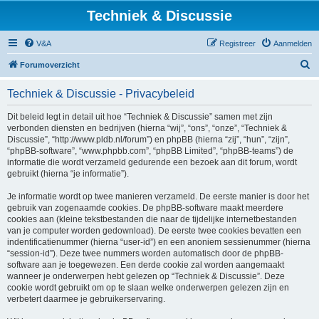
Techniek & Discussie
V&A
Registreer
Aanmelden
Z
Forumoverzicht
o
Techniek & Discussie - Privacybeleid
e
k
Dit beleid legt in detail uit hoe “Techniek & Discussie” samen met zijn
verbonden diensten en bedrijven (hierna “wij”, “ons”, “onze”, “Techniek &
Discussie”, “http://www.pldb.nl/forum”) en phpBB (hierna “zij”, “hun”, “zijn”,
“phpBB-software”, “www.phpbb.com”, “phpBB Limited”, “phpBB-teams”) de
informatie die wordt verzameld gedurende een bezoek aan dit forum, wordt
gebruikt (hierna “je informatie”).
Je informatie wordt op twee manieren verzameld. De eerste manier is door het
gebruik van zogenaamde cookies. De phpBB-software maakt meerdere
cookies aan (kleine tekstbestanden die naar de tijdelijke internetbestanden
van je computer worden gedownload). De eerste twee cookies bevatten een
indentificatienummer (hierna “user-id”) en een anoniem sessienummer (hierna
“session-id”). Deze twee nummers worden automatisch door de phpBB-
software aan je toegewezen. Een derde cookie zal worden aangemaakt
wanneer je onderwerpen hebt gelezen op “Techniek & Discussie”. Deze
cookie wordt gebruikt om op te slaan welke onderwerpen gelezen zijn en
verbetert daarmee je gebruikerservaring.