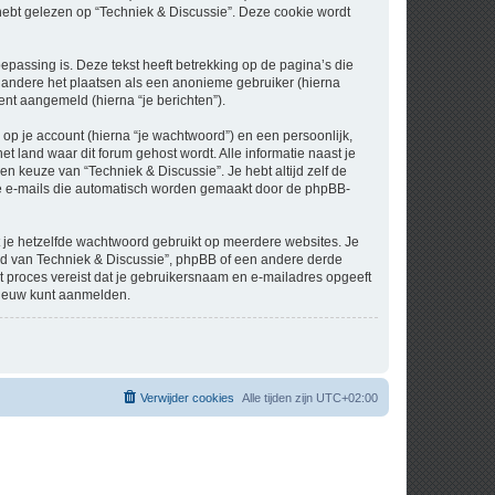
t gelezen op “Techniek & Discussie”. Deze cookie wordt
assing is. Deze tekst heeft betrekking op de pagina’s die
 andere het plaatsen als een anonieme gebruiker (hierna
bent aangemeld (hierna “je berichten”).
p je account (hierna “je wachtwoord”) en een persoonlijk,
et land waar dit forum gehost wordt. Alle informatie naast je
een keuze van “Techniek & Discussie”. Je hebt altijd zelf de
 de e-mails die automatisch worden gemaakt door de phpBB-
at je hetzelfde wachtwoord gebruikt op meerdere websites. Je
nd van Techniek & Discussie”, phpBB of een andere derde
it proces vereist dat je gebruikersnaam en e-mailadres opgeeft
nieuw kunt aanmelden.
Verwijder cookies
Alle tijden zijn
UTC+02:00