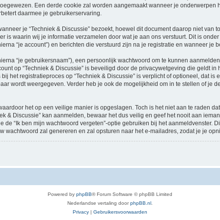
oegewezen. Een derde cookie zal worden aangemaakt wanneer je onderwerpen heb
betert daarmee je gebruikerservaring.
neer je “Techniek & Discussie” bezoekt, hoewel dit document daarop niet van toep
 waarin wij je informatie verzamelen door wat je aan ons verstuurt. Dit is onder
ierna “je account”) en berichten die verstuurd zijn na je registratie en wanneer je 
hierna “je gebruikersnaam”), een persoonlijk wachtwoord om te kunnen aanmelden o
ccount op “Techniek & Discussie” is beveiligd door de privacywetgeving die geldt in h
ij het registratieproces op “Techniek & Discussie” is verplicht of optioneel, dat is 
baar wordt weergegeven. Verder heb je ook de mogelijkheid om in te stellen of je
waardoor het op een veilige manier is opgeslagen. Toch is het niet aan te raden d
ek & Discussie” kan aanmelden, bewaar het dus veilig en geef het nooit aan iema
n je de “Ik ben mijn wachtwoord vergeten”-optie gebruiken bij het aanmeldvenster. D
w wachtwoord zal genereren en zal opsturen naar het e-mailadres, zodat je je op
Powered by
phpBB
® Forum Software © phpBB Limited
Nederlandse vertaling door
phpBB.nl
.
Privacy
|
Gebruikersvoorwaarden