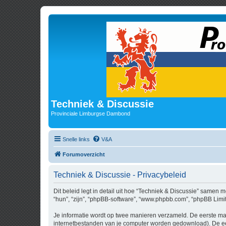
Techniek & Discussie
Provinciale Limburgse Dambond
Snelle links
V&A
Forumoverzicht
Techniek & Discussie - Privacybeleid
Dit beleid legt in detail uit hoe “Techniek & Discussie” samen m
“hun”, “zijn”, “phpBB-software”, “www.phpbb.com”, “phpBB Limit
Je informatie wordt op twee manieren verzameld. De eerste ma
internetbestanden van je computer worden gedownload). De eer