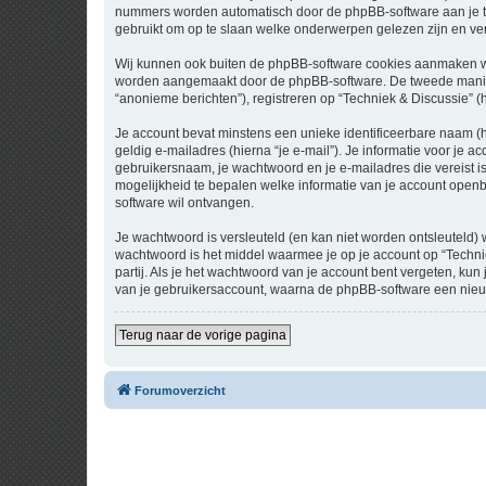
nummers worden automatisch door de phpBB-software aan je t
gebruikt om op te slaan welke onderwerpen gelezen zijn en ver
Wij kunnen ook buiten de phpBB-software cookies aanmaken wan
worden aangemaakt door de phpBB-software. De tweede manier is
“anonieme berichten”), registreren op “Techniek & Discussie” (h
Je account bevat minstens een unieke identificeerbare naam (
geldig e-mailadres (hierna “je e-mail”). Je informatie voor je a
gebruikersnaam, je wachtwoord en je e-mailadres die vereist is b
mogelijkheid te bepalen welke informatie van je account open
software wil ontvangen.
Je wachtwoord is versleuteld (en kan niet worden ontsleuteld) 
wachtwoord is het middel waarmee je op je account op “Techni
partij. Als je het wachtwoord van je account bent vergeten, ku
van je gebruikersaccount, waarna de phpBB-software een nieu
Terug naar de vorige pagina
Forumoverzicht