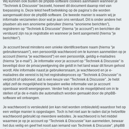
Wij kunnen ook buiten de phpBB-software cookies aanmaken wanneer je
“Techniek & Discussie” bezoekt, hoewel dit document daarop niet van
toepassing is. Deze tekst heeft betrekking op de pagina’s die worden
aangemaakt door de phpBB-software. De tweede manier is waarin wij je
informatie verzamelen door wat je aan ons verstuurt. Dit is onder andere het
plaatsen als een anonieme gebruiker (hierna “anonieme berichten”),
registreren op “Techniek & Discussie” (hierna “je account”) en berichten die
verstuurd zijn na je registratie en wanneer je bent aangemeld (hierna “je
berichten”).
Je account bevat minstens een unieke identificeerbare naam (hierna “je
gebruikersnaam”), een persoonlijk wachtwoord om te kunnen aanmelden op je
account (hierna “je wachtwoord”) en een persoonlijk, geldig e-mailadres
(hierna “je e-mail”). Je informatie voor je account op “Techniek & Discussie” is
beveiligd door de privacywetgeving die geldt in het land waar dit forum gehost
wordt. Alle informatie naast je gebruikersnaam, je wachtwoord en je e-
mailadres die vereist is bij het registratieproces op “Techniek & Discussie” is
verplicht of optioneel, dat is een keuze van “Techniek & Discussie”. Je hebt
altijd zelf de mogelijkheid te bepalen welke informatie van je account
openbaar wordt weergegeven. Verder heb je ook de mogelijkheid om in te
stellen of je de e-mails die automatisch worden gemaakt door de phpBB-
software wil ontvangen.
Je wachtwoord is versleuteld (en kan niet worden ontsleuteld) waardoor het op
een veilige manier is opgeslagen. Toch is het niet aan te raden dat je hetzelfde
wachtwoord gebruikt op meerdere websites. Je wachtwoord is het middel
waarmee je op je account op “Techniek & Discussie” kan aanmelden, bewaar
het dus veilig en geef het nooit aan iemand van Techniek & Discussie”, phpBB