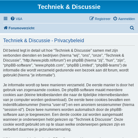
Techniek & Discussie
V&A
Registreer
Aanmelden
Z
Forumoverzicht
o
Techniek & Discussie - Privacybeleid
e
k
Dit beleid legt in detail uit hoe “Techniek & Discussie” samen met zijn
verbonden diensten en bedrijven (hierna “wij”, “ons”, “onze”, “Techniek &
Discussie”, “http://www.pldb.nl/forum”) en phpBB (hierna “zij”, “hun”, “zijn”,
“phpBB-software”, “www.phpbb.com”, “phpBB Limited”, “phpBB-teams”) de
informatie die wordt verzameld gedurende een bezoek aan dit forum, wordt
gebruikt (hierna “je informatie”).
Je informatie wordt op twee manieren verzameld. De eerste manier is door het
gebruik van zogenaamde cookies. De phpBB-software maakt meerdere
cookies aan (kleine tekstbestanden die naar de tijdelijke internetbestanden
van je computer worden gedownload). De eerste twee cookies bevatten een
indentificatienummer (hierna “user-id”) en een anoniem sessienummer (hierna
“session-id”). Deze twee nummers worden automatisch door de phpBB-
software aan je toegewezen. Een derde cookie zal worden aangemaakt
wanneer je onderwerpen hebt gelezen op “Techniek & Discussie”. Deze
cookie wordt gebruikt om op te slaan welke onderwerpen gelezen zijn en
verbetert daarmee je gebruikerservaring.