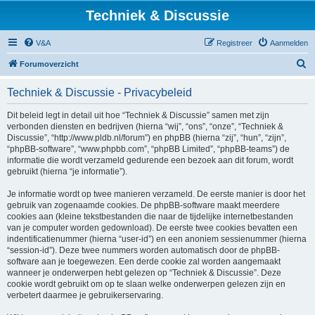
Techniek & Discussie
V&A
Registreer
Aanmelden
Z
Forumoverzicht
o
Techniek & Discussie - Privacybeleid
e
k
Dit beleid legt in detail uit hoe “Techniek & Discussie” samen met zijn
verbonden diensten en bedrijven (hierna “wij”, “ons”, “onze”, “Techniek &
Discussie”, “http://www.pldb.nl/forum”) en phpBB (hierna “zij”, “hun”, “zijn”,
“phpBB-software”, “www.phpbb.com”, “phpBB Limited”, “phpBB-teams”) de
informatie die wordt verzameld gedurende een bezoek aan dit forum, wordt
gebruikt (hierna “je informatie”).
Je informatie wordt op twee manieren verzameld. De eerste manier is door het
gebruik van zogenaamde cookies. De phpBB-software maakt meerdere
cookies aan (kleine tekstbestanden die naar de tijdelijke internetbestanden
van je computer worden gedownload). De eerste twee cookies bevatten een
indentificatienummer (hierna “user-id”) en een anoniem sessienummer (hierna
“session-id”). Deze twee nummers worden automatisch door de phpBB-
software aan je toegewezen. Een derde cookie zal worden aangemaakt
wanneer je onderwerpen hebt gelezen op “Techniek & Discussie”. Deze
cookie wordt gebruikt om op te slaan welke onderwerpen gelezen zijn en
verbetert daarmee je gebruikerservaring.