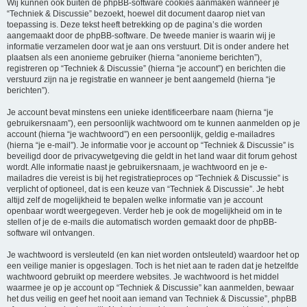
Wij kunnen ook buiten de phpBB-software cookies aanmaken wanneer je
“Techniek & Discussie” bezoekt, hoewel dit document daarop niet van
toepassing is. Deze tekst heeft betrekking op de pagina’s die worden
aangemaakt door de phpBB-software. De tweede manier is waarin wij je
informatie verzamelen door wat je aan ons verstuurt. Dit is onder andere het
plaatsen als een anonieme gebruiker (hierna “anonieme berichten”),
registreren op “Techniek & Discussie” (hierna “je account”) en berichten die
verstuurd zijn na je registratie en wanneer je bent aangemeld (hierna “je
berichten”).
Je account bevat minstens een unieke identificeerbare naam (hierna “je
gebruikersnaam”), een persoonlijk wachtwoord om te kunnen aanmelden op je
account (hierna “je wachtwoord”) en een persoonlijk, geldig e-mailadres
(hierna “je e-mail”). Je informatie voor je account op “Techniek & Discussie” is
beveiligd door de privacywetgeving die geldt in het land waar dit forum gehost
wordt. Alle informatie naast je gebruikersnaam, je wachtwoord en je e-
mailadres die vereist is bij het registratieproces op “Techniek & Discussie” is
verplicht of optioneel, dat is een keuze van “Techniek & Discussie”. Je hebt
altijd zelf de mogelijkheid te bepalen welke informatie van je account
openbaar wordt weergegeven. Verder heb je ook de mogelijkheid om in te
stellen of je de e-mails die automatisch worden gemaakt door de phpBB-
software wil ontvangen.
Je wachtwoord is versleuteld (en kan niet worden ontsleuteld) waardoor het op
een veilige manier is opgeslagen. Toch is het niet aan te raden dat je hetzelfde
wachtwoord gebruikt op meerdere websites. Je wachtwoord is het middel
waarmee je op je account op “Techniek & Discussie” kan aanmelden, bewaar
het dus veilig en geef het nooit aan iemand van Techniek & Discussie”, phpBB