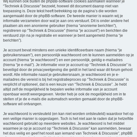
Wij kunnen ook buiten de phpBB-software cookies aanmaken wanneer je
“Techniek & Discussie” bezoekt, hoewel dit document daarop niet van
toepassing is. Deze tekst heeft betrekking op de pagina’s die worden
aangemaakt door de phpBB-software. De tweede manier is waarin wij je
informatie verzamelen door wat je aan ons verstuurt. Dit is onder andere het
plaatsen als een anonieme gebruiker (hierna “anonieme berichten”),
registreren op “Techniek & Discussie” (hierna “je account”) en berichten die
verstuurd zijn na je registratie en wanneer je bent aangemeld (hierna “je
berichten”).
Je account bevat minstens een unieke identificeerbare naam (hierna “je
gebruikersnaam”), een persoonlijk wachtwoord om te kunnen aanmelden op je
account (hierna “je wachtwoord”) en een persoonlijk, geldig e-mailadres
(hierna “je e-mail”). Je informatie voor je account op “Techniek & Discussie” is
beveiligd door de privacywetgeving die geldt in het land waar dit forum gehost
wordt. Alle informatie naast je gebruikersnaam, je wachtwoord en je e-
mailadres die vereist is bij het registratieproces op “Techniek & Discussie” is
verplicht of optioneel, dat is een keuze van “Techniek & Discussie”. Je hebt
altijd zelf de mogelijkheid te bepalen welke informatie van je account
openbaar wordt weergegeven. Verder heb je ook de mogelijkheid om in te
stellen of je de e-mails die automatisch worden gemaakt door de phpBB-
software wil ontvangen.
Je wachtwoord is versleuteld (en kan niet worden ontsleuteld) waardoor het op
een veilige manier is opgeslagen. Toch is het niet aan te raden dat je hetzelfde
wachtwoord gebruikt op meerdere websites. Je wachtwoord is het middel
waarmee je op je account op “Techniek & Discussie” kan aanmelden, bewaar
het dus veilig en geef het nooit aan iemand van Techniek & Discussie”, phpBB