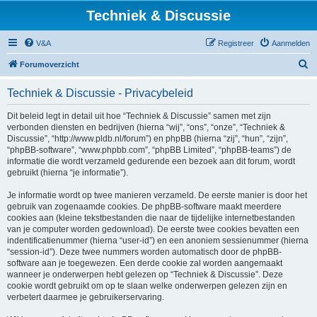
Techniek & Discussie
V&A
Registreer
Aanmelden
Z
Forumoverzicht
o
Techniek & Discussie - Privacybeleid
e
k
Dit beleid legt in detail uit hoe “Techniek & Discussie” samen met zijn
verbonden diensten en bedrijven (hierna “wij”, “ons”, “onze”, “Techniek &
Discussie”, “http://www.pldb.nl/forum”) en phpBB (hierna “zij”, “hun”, “zijn”,
“phpBB-software”, “www.phpbb.com”, “phpBB Limited”, “phpBB-teams”) de
informatie die wordt verzameld gedurende een bezoek aan dit forum, wordt
gebruikt (hierna “je informatie”).
Je informatie wordt op twee manieren verzameld. De eerste manier is door het
gebruik van zogenaamde cookies. De phpBB-software maakt meerdere
cookies aan (kleine tekstbestanden die naar de tijdelijke internetbestanden
van je computer worden gedownload). De eerste twee cookies bevatten een
indentificatienummer (hierna “user-id”) en een anoniem sessienummer (hierna
“session-id”). Deze twee nummers worden automatisch door de phpBB-
software aan je toegewezen. Een derde cookie zal worden aangemaakt
wanneer je onderwerpen hebt gelezen op “Techniek & Discussie”. Deze
cookie wordt gebruikt om op te slaan welke onderwerpen gelezen zijn en
verbetert daarmee je gebruikerservaring.