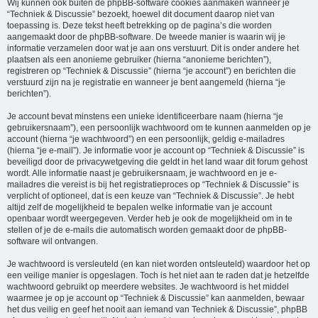
Wij kunnen ook buiten de phpBB-software cookies aanmaken wanneer je
“Techniek & Discussie” bezoekt, hoewel dit document daarop niet van
toepassing is. Deze tekst heeft betrekking op de pagina’s die worden
aangemaakt door de phpBB-software. De tweede manier is waarin wij je
informatie verzamelen door wat je aan ons verstuurt. Dit is onder andere het
plaatsen als een anonieme gebruiker (hierna “anonieme berichten”),
registreren op “Techniek & Discussie” (hierna “je account”) en berichten die
verstuurd zijn na je registratie en wanneer je bent aangemeld (hierna “je
berichten”).
Je account bevat minstens een unieke identificeerbare naam (hierna “je
gebruikersnaam”), een persoonlijk wachtwoord om te kunnen aanmelden op je
account (hierna “je wachtwoord”) en een persoonlijk, geldig e-mailadres
(hierna “je e-mail”). Je informatie voor je account op “Techniek & Discussie” is
beveiligd door de privacywetgeving die geldt in het land waar dit forum gehost
wordt. Alle informatie naast je gebruikersnaam, je wachtwoord en je e-
mailadres die vereist is bij het registratieproces op “Techniek & Discussie” is
verplicht of optioneel, dat is een keuze van “Techniek & Discussie”. Je hebt
altijd zelf de mogelijkheid te bepalen welke informatie van je account
openbaar wordt weergegeven. Verder heb je ook de mogelijkheid om in te
stellen of je de e-mails die automatisch worden gemaakt door de phpBB-
software wil ontvangen.
Je wachtwoord is versleuteld (en kan niet worden ontsleuteld) waardoor het op
een veilige manier is opgeslagen. Toch is het niet aan te raden dat je hetzelfde
wachtwoord gebruikt op meerdere websites. Je wachtwoord is het middel
waarmee je op je account op “Techniek & Discussie” kan aanmelden, bewaar
het dus veilig en geef het nooit aan iemand van Techniek & Discussie”, phpBB