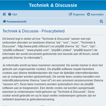
Techniek & Discussie
V&A
Registreer
Aanmelden
Z
Forumoverzicht
o
Techniek & Discussie - Privacybeleid
e
k
Dit beleid legt in detail uit hoe “Techniek & Discussie” samen met zijn
verbonden diensten en bedrijven (hierna “wij”, “ons”, “onze”, “Techniek &
Discussie”, “http://www.pldb.nl/forum”) en phpBB (hierna “zij”, “hun”, “zijn”,
“phpBB-software”, “www.phpbb.com”, “phpBB Limited”, “phpBB-teams”) de
informatie die wordt verzameld gedurende een bezoek aan dit forum, wordt
gebruikt (hierna “je informatie”).
Je informatie wordt op twee manieren verzameld. De eerste manier is door het
gebruik van zogenaamde cookies. De phpBB-software maakt meerdere
cookies aan (kleine tekstbestanden die naar de tijdelijke internetbestanden
van je computer worden gedownload). De eerste twee cookies bevatten een
indentificatienummer (hierna “user-id”) en een anoniem sessienummer (hierna
“session-id”). Deze twee nummers worden automatisch door de phpBB-
software aan je toegewezen. Een derde cookie zal worden aangemaakt
wanneer je onderwerpen hebt gelezen op “Techniek & Discussie”. Deze
cookie wordt gebruikt om op te slaan welke onderwerpen gelezen zijn en
verbetert daarmee je gebruikerservaring.