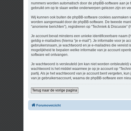
nummers worden automatisch door de phpBB-software aan je t
gebruikt om op te slaan welke onderwerpen gelezen zijn en ver
Wij kunnen ook buiten de phpBB-software cookies aanmaken wan
worden aangemaakt door de phpBB-software. De tweede manier is
“anonieme berichten”), registreren op “Techniek & Discussie” (h
Je account bevat minstens een unieke identificeerbare naam (
geldig e-mailadres (hierna “je e-mail”). Je informatie voor je a
gebruikersnaam, je wachtwoord en je e-mailadres die vereist is b
mogelijkheid te bepalen welke informatie van je account open
software wil ontvangen.
Je wachtwoord is versleuteld (en kan niet worden ontsleuteld) 
wachtwoord is het middel waarmee je op je account op “Techni
partij. Als je het wachtwoord van je account bent vergeten, ku
van je gebruikersaccount, waarna de phpBB-software een nieu
Terug naar de vorige pagina
Forumoverzicht