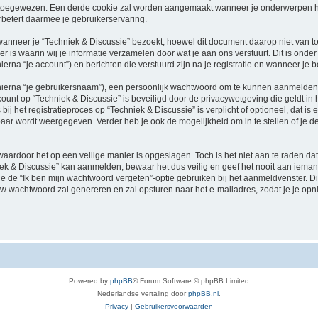
oegewezen. Een derde cookie zal worden aangemaakt wanneer je onderwerpen heb
betert daarmee je gebruikerservaring.
neer je “Techniek & Discussie” bezoekt, hoewel dit document daarop niet van toep
 waarin wij je informatie verzamelen door wat je aan ons verstuurt. Dit is onder
ierna “je account”) en berichten die verstuurd zijn na je registratie en wanneer je 
hierna “je gebruikersnaam”), een persoonlijk wachtwoord om te kunnen aanmelden o
ccount op “Techniek & Discussie” is beveiligd door de privacywetgeving die geldt in h
ij het registratieproces op “Techniek & Discussie” is verplicht of optioneel, dat is 
baar wordt weergegeven. Verder heb je ook de mogelijkheid om in te stellen of je
waardoor het op een veilige manier is opgeslagen. Toch is het niet aan te raden d
ek & Discussie” kan aanmelden, bewaar het dus veilig en geef het nooit aan iema
n je de “Ik ben mijn wachtwoord vergeten”-optie gebruiken bij het aanmeldvenster. D
w wachtwoord zal genereren en zal opsturen naar het e-mailadres, zodat je je op
Powered by
phpBB
® Forum Software © phpBB Limited
Nederlandse vertaling door
phpBB.nl
.
Privacy
|
Gebruikersvoorwaarden