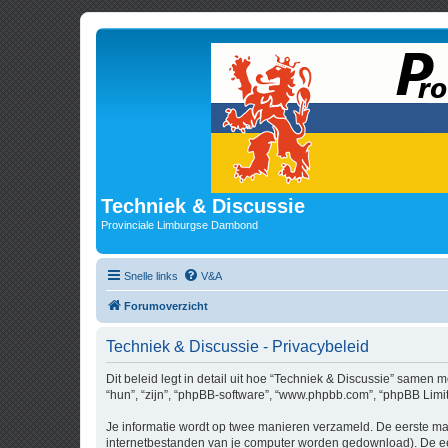
Techniek & Discussie
Provinciale Limburgse Dambond
Snelle links
V&A
Forumoverzicht
Techniek & Discussie - Privacybeleid
Dit beleid legt in detail uit hoe “Techniek & Discussie” samen m
“hun”, “zijn”, “phpBB-software”, “www.phpbb.com”, “phpBB Limit
Je informatie wordt op twee manieren verzameld. De eerste ma
internetbestanden van je computer worden gedownload). De eer