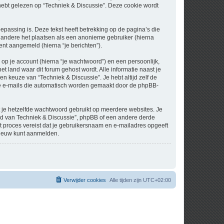
t gelezen op “Techniek & Discussie”. Deze cookie wordt
assing is. Deze tekst heeft betrekking op de pagina’s die
 andere het plaatsen als een anonieme gebruiker (hierna
bent aangemeld (hierna “je berichten”).
p je account (hierna “je wachtwoord”) en een persoonlijk,
et land waar dit forum gehost wordt. Alle informatie naast je
een keuze van “Techniek & Discussie”. Je hebt altijd zelf de
 de e-mails die automatisch worden gemaakt door de phpBB-
at je hetzelfde wachtwoord gebruikt op meerdere websites. Je
nd van Techniek & Discussie”, phpBB of een andere derde
it proces vereist dat je gebruikersnaam en e-mailadres opgeeft
nieuw kunt aanmelden.
Verwijder cookies
Alle tijden zijn
UTC+02:00